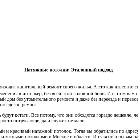
Натяжные потолки: Эталонный подход
приходит капитальный ремонт своего жилья. А это как известно 
менения в интерьер, без всей этой головной боли. И в этом вам
й дом без утомительного ремонта и даже без переезда и перево
но сделан ремонт.
удут кстати. Все потому, что они обходятся гораздо дешевле, ч
просто потрясающе, да и служит не мало.
й и красивый натяжной потолок. Тогда вы обратились по адрес
 натяжными потолками в Москве и области. И судя по отзывам н