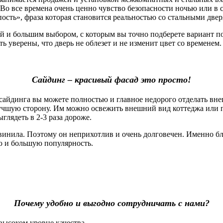
Во все времена очень ценно чувство безопасности ночью или в 
пость», фраза которая становится реальностью со стальными две
 большим выбором, с которым вы точно подберете вариант под
 уверены, что дверь не облезет и не изменит цвет со временем. 
Сайдинг – красивый фасад это просто!
айдинга вы можете полностью и главное недорого отделать вне
лучшую сторону. Им можно освежить внешний вид коттеджа или 
глядеть в 2-3 раза дороже.
винила. Поэтому он неприхотлив и очень долговечен. Именно б
ю и большую популярность.
Почему удобно и выгодно сотрудничать с нами?
высоком уровне качества.