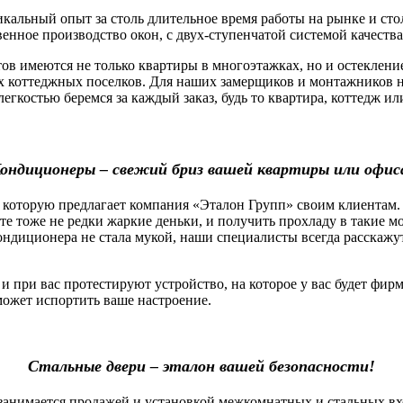
льный опыт за столь длительное время работы на рынке и стол
венное производство окон, с двух-ступенчатой системой качеств
 имеются не только квартиры в многоэтажках, но и остекление
х коттеджных поселков. Для наших замерщиков и монтажников н
легкостью беремся за каждый заказ, будь то квартира, коттедж 
ондиционеры – свежий бриз вашей квартиры или офис
которую предлагает компания «Эталон Групп» своим клиентам.
оте тоже не редки жаркие деньки, и получить прохладу в такие 
ндиционера не стала мукой, наши специалисты всегда расскажу
ри вас протестируют устройство, на которое у вас будет фирм
сможет испортить ваше настроение.
Стальные двери – эталон вашей безопасности!
нимается продажей и установкой межкомнатных и стальных вх