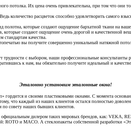
ого потолка. Их цена очень привлекательна, при том что они т
 Ведь количество расцветок способно удовлетворить самого взы
ид полотна, которые создают ощущение бархатной ткани на ваше
, которые создают ощущение очень дорогой и качественной вещи.
 стандартам качества.
фотопечатью вы получите совершенно уникальный натяжной потоло
нут трудности с выбором, наши профессиональные консультанты 
атившись к нам, вы обязательно получите идеальный и качеств
Эталонно установим эталонные окна!
гордится и своими пластиковыми окнами. С момента основания
тому, что каждый из наших клиентов остался полностью доволе
м по совету наших бывших клиентов.
официальным дилером таких мировых брендов, как: VEKA, RE
й: ROTO и MACO. А стеклопакеты собственной разработки «Эт