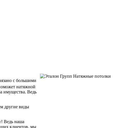
связано с большими
 поможет натяжной
за имущества. Ведь
ем другие виды
у! Ведь наша
аших клиентов, мы