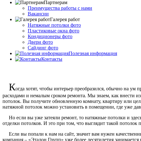
Партнерам
Преимущества работы с нами
Вакансии
Галерея работ
Натяжные потолки фото
Пластиковые окна фото
Кондиционеры фото
Двери фото
Сайдинг фото
Полезная информация
Контакты
К
огда хотят, чтобы интерьер преобразился, обычно на ум 
расходами и немалым сроком ремонта. Мы знаем, как внести из
потолок. Вы получите обновленную комнату, квартиру или целы
натяжной потолок можно установить в помещении, где уже дав
Но если вы уже затеяли ремонт, то натяжные потолки и здесь б
отделки потолков. И это при том, что выглядит такой потолок 
Если вы попали к нам на сайт, значит вам нужен качественны
компания – «Эталон Групп» уже более десятилетия занимается