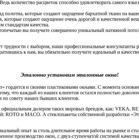
 Ведь количество расцветок способно удовлетворить самого взы
ид полотна, которые создают ощущение бархатной ткани на ваше
, которые создают ощущение очень дорогой и качественной вещи.
 стандартам качества.
фотопечатью вы получите совершенно уникальный натяжной потоло
нут трудности с выбором, наши профессиональные консультанты 
атившись к нам, вы обязательно получите идеальный и качеств
Эталонно установим эталонные окна!
гордится и своими пластиковыми окнами. С момента основания
тому, что каждый из наших клиентов остался полностью доволе
м по совету наших бывших клиентов.
официальным дилером таких мировых брендов, как: VEKA, RE
й: ROTO и MACO. А стеклопакеты собственной разработки «Эт
льный опыт за столь длительное время работы на рынке и стол
венное производство окон, с двух-ступенчатой системой качеств