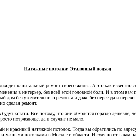
Натяжные потолки: Эталонный подход
приходит капитальный ремонт своего жилья. А это как известно 
менения в интерьер, без всей этой головной боли. И в этом вам
й дом без утомительного ремонта и даже без переезда и перево
но сделан ремонт.
удут кстати. Все потому, что они обходятся гораздо дешевле, ч
просто потрясающе, да и служит не мало.
й и красивый натяжной потолок. Тогда вы обратились по адрес
 натяжными потолками в Москве и области. И судя по отзывам н