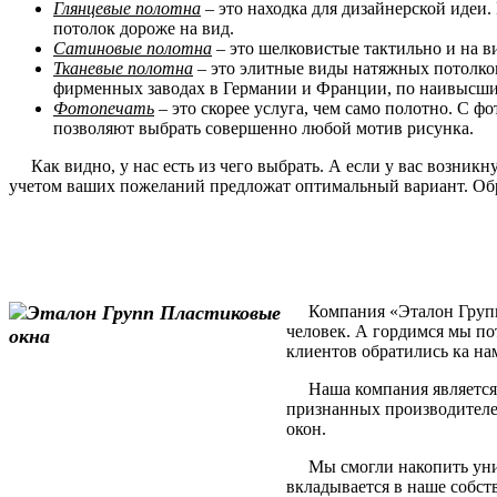
Глянцевые полотна
– это находка для дизайнерской идеи.
потолок дороже на вид.
Сатиновые полотна
– это шелковистые тактильно и на в
Тканевые полотна
– это элитные виды натяжных потолков
фирменных заводах в Германии и Франции, по наивысшим
Фотопечать
– это скорее услуга, чем само полотно. С 
позволяют выбрать совершенно любой мотив рисунка.
Как видно, у нас есть из чего выбрать. А если у вас возник
учетом ваших пожеланий предложат оптимальный вариант. Обр
Компания «Эталон Групп» 
человек. А гордимся мы по
клиентов обратились ка на
Наша компания является 
признанных производителе
окон.
Мы смогли накопить уника
вкладывается в наше собст