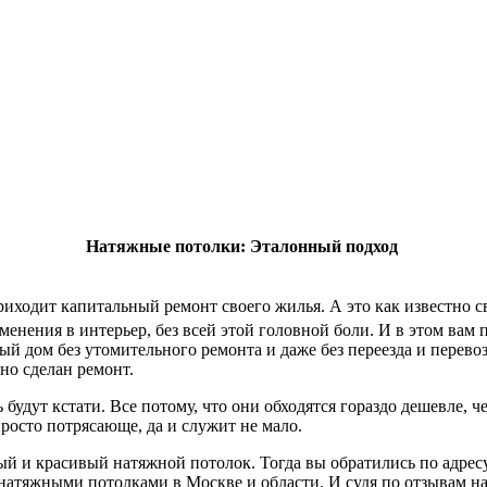
Натяжные потолки: Эталонный подход
приходит капитальный ремонт своего жилья. А это как известно 
менения в интерьер, без всей этой головной боли. И в этом вам
й дом без утомительного ремонта и даже без переезда и перево
но сделан ремонт.
удут кстати. Все потому, что они обходятся гораздо дешевле, ч
просто потрясающе, да и служит не мало.
й и красивый натяжной потолок. Тогда вы обратились по адрес
 натяжными потолками в Москве и области. И судя по отзывам н