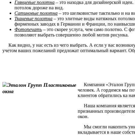
Глянцевые полотна
– это находка для дизайнерской идеи.
потолок дороже на вид.
Сатиновые полотна
– это шелковистые тактильно и на в
Тканевые полотна
– это элитные виды натяжных потолков
фирменных заводах в Германии и Франции, по наивысшим
Фотопечать
– это скорее услуга, чем само полотно. С 
позволяют выбрать совершенно любой мотив рисунка.
Как видно, у нас есть из чего выбрать. А если у вас возник
учетом ваших пожеланий предложат оптимальный вариант. Обр
Компания «Эталон Групп» 
человек. А гордимся мы по
клиентов обратились ка на
Наша компания является 
признанных производителе
окон.
Мы смогли накопить уника
вкладывается в наше собст