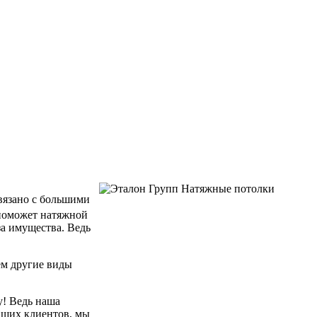
связано с большими
 поможет натяжной
за имущества. Ведь
ем другие виды
у! Ведь наша
аших клиентов, мы