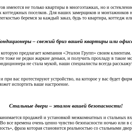
 имеются не только квартиры в многоэтажках, но и остекление
х коттеджных поселков. Для наших замерщиков и монтажников н
легкостью беремся за каждый заказ, будь то квартира, коттедж 
ондиционеры – свежий бриз вашей квартиры или офис
которую предлагает компания «Эталон Групп» своим клиентам.
оте тоже не редки жаркие деньки, и получить прохладу в такие 
ндиционера не стала мукой, наши специалисты всегда расскажу
ри вас протестируют устройство, на которое у вас будет фирм
сможет испортить ваше настроение.
Стальные двери – эталон вашей безопасности!
нимается продажей и установкой межкомнатных и стальных вх
Во все времена очень ценно чувство безопасности ночью или в 
пость», фраза которая становится реальностью со стальными две