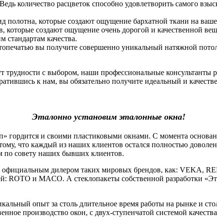
 Ведь количество расцветок способно удовлетворить самого взы
ид полотна, которые создают ощущение бархатной ткани на ваше
, которые создают ощущение очень дорогой и качественной вещи.
 стандартам качества.
фотопечатью вы получите совершенно уникальный натяжной потоло
нут трудности с выбором, наши профессиональные консультанты 
атившись к нам, вы обязательно получите идеальный и качеств
Эталонно установим эталонные окна!
гордится и своими пластиковыми окнами. С момента основания
тому, что каждый из наших клиентов остался полностью доволе
м по совету наших бывших клиентов.
официальным дилером таких мировых брендов, как: VEKA, RE
й: ROTO и MACO. А стеклопакеты собственной разработки «Эт
льный опыт за столь длительное время работы на рынке и стол
венное производство окон, с двух-ступенчатой системой качеств