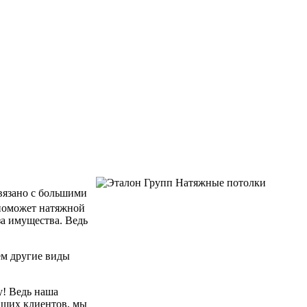
связано с большими
 поможет натяжной
за имущества. Ведь
ем другие виды
у! Ведь наша
аших клиентов, мы