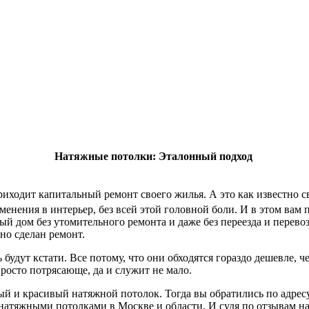
Натяжные потолки: Эталонный подход
приходит капитальный ремонт своего жилья. А это как известно 
менения в интерьер, без всей этой головной боли. И в этом вам
й дом без утомительного ремонта и даже без переезда и перево
но сделан ремонт.
удут кстати. Все потому, что они обходятся гораздо дешевле, ч
просто потрясающе, да и служит не мало.
й и красивый натяжной потолок. Тогда вы обратились по адрес
 натяжными потолками в Москве и области. И судя по отзывам н