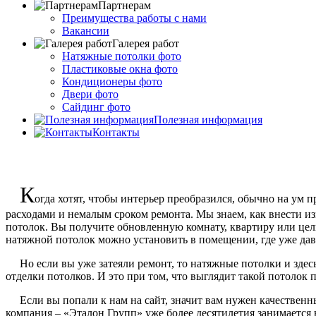
Партнерам
Преимущества работы с нами
Вакансии
Галерея работ
Натяжные потолки фото
Пластиковые окна фото
Кондиционеры фото
Двери фото
Сайдинг фото
Полезная информация
Контакты
К
огда хотят, чтобы интерьер преобразился, обычно на ум 
расходами и немалым сроком ремонта. Мы знаем, как внести из
потолок. Вы получите обновленную комнату, квартиру или целы
натяжной потолок можно установить в помещении, где уже дав
Но если вы уже затеяли ремонт, то натяжные потолки и здесь б
отделки потолков. И это при том, что выглядит такой потолок 
Если вы попали к нам на сайт, значит вам нужен качественны
компания – «Эталон Групп» уже более десятилетия занимается