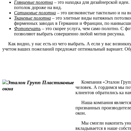
Глянцевые полотна
– это находка для дизайнерской идеи.
потолок дороже на вид.
Сатиновые полотна
– это шелковистые тактильно и на в
Тканевые полотна
– это элитные виды натяжных потолков
фирменных заводах в Германии и Франции, по наивысшим
Фотопечать
– это скорее услуга, чем само полотно. С 
позволяют выбрать совершенно любой мотив рисунка.
Как видно, у нас есть из чего выбрать. А если у вас возник
учетом ваших пожеланий предложат оптимальный вариант. Обр
Компания «Эталон Групп» 
человек. А гордимся мы по
клиентов обратились ка на
Наша компания является 
признанных производителе
окон.
Мы смогли накопить уника
вкладывается в наше собст