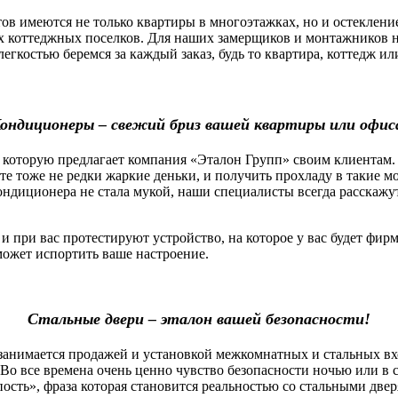
 имеются не только квартиры в многоэтажках, но и остекление
х коттеджных поселков. Для наших замерщиков и монтажников н
легкостью беремся за каждый заказ, будь то квартира, коттедж 
ондиционеры – свежий бриз вашей квартиры или офис
которую предлагает компания «Эталон Групп» своим клиентам.
оте тоже не редки жаркие деньки, и получить прохладу в такие 
ндиционера не стала мукой, наши специалисты всегда расскажу
ри вас протестируют устройство, на которое у вас будет фирм
сможет испортить ваше настроение.
Стальные двери – эталон вашей безопасности!
нимается продажей и установкой межкомнатных и стальных вх
Во все времена очень ценно чувство безопасности ночью или в 
пость», фраза которая становится реальностью со стальными две