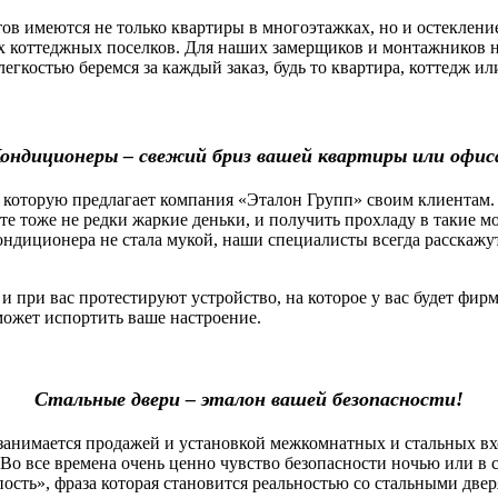
 имеются не только квартиры в многоэтажках, но и остекление
х коттеджных поселков. Для наших замерщиков и монтажников н
легкостью беремся за каждый заказ, будь то квартира, коттедж 
ондиционеры – свежий бриз вашей квартиры или офис
которую предлагает компания «Эталон Групп» своим клиентам.
оте тоже не редки жаркие деньки, и получить прохладу в такие 
ндиционера не стала мукой, наши специалисты всегда расскажу
ри вас протестируют устройство, на которое у вас будет фирм
сможет испортить ваше настроение.
Стальные двери – эталон вашей безопасности!
нимается продажей и установкой межкомнатных и стальных вх
Во все времена очень ценно чувство безопасности ночью или в 
пость», фраза которая становится реальностью со стальными две