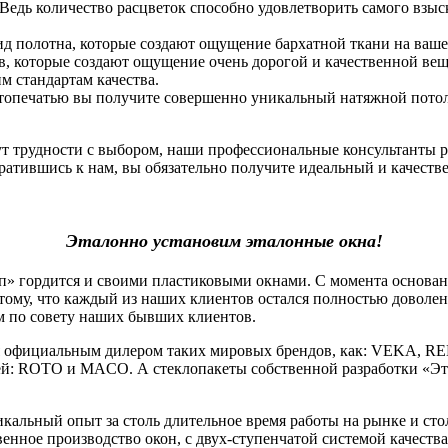
 Ведь количество расцветок способно удовлетворить самого взы
ид полотна, которые создают ощущение бархатной ткани на ваше
, которые создают ощущение очень дорогой и качественной вещи.
 стандартам качества.
фотопечатью вы получите совершенно уникальный натяжной потоло
нут трудности с выбором, наши профессиональные консультанты 
атившись к нам, вы обязательно получите идеальный и качеств
Эталонно установим эталонные окна!
гордится и своими пластиковыми окнами. С момента основания
тому, что каждый из наших клиентов остался полностью доволе
м по совету наших бывших клиентов.
официальным дилером таких мировых брендов, как: VEKA, RE
й: ROTO и MACO. А стеклопакеты собственной разработки «Эт
льный опыт за столь длительное время работы на рынке и стол
венное производство окон, с двух-ступенчатой системой качеств