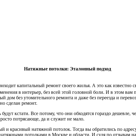
Натяжные потолки: Эталонный подход
приходит капитальный ремонт своего жилья. А это как известно 
менения в интерьер, без всей этой головной боли. И в этом вам
й дом без утомительного ремонта и даже без переезда и перево
но сделан ремонт.
удут кстати. Все потому, что они обходятся гораздо дешевле, ч
просто потрясающе, да и служит не мало.
й и красивый натяжной потолок. Тогда вы обратились по адрес
 натяжными потолками в Москве и области. И судя по отзывам н