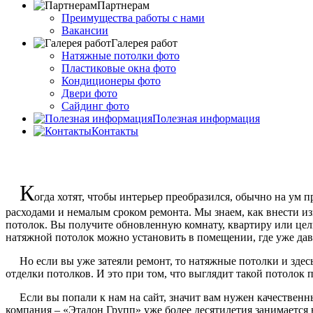
Партнерам
Преимущества работы с нами
Вакансии
Галерея работ
Натяжные потолки фото
Пластиковые окна фото
Кондиционеры фото
Двери фото
Сайдинг фото
Полезная информация
Контакты
К
огда хотят, чтобы интерьер преобразился, обычно на ум 
расходами и немалым сроком ремонта. Мы знаем, как внести из
потолок. Вы получите обновленную комнату, квартиру или целы
натяжной потолок можно установить в помещении, где уже дав
Но если вы уже затеяли ремонт, то натяжные потолки и здесь б
отделки потолков. И это при том, что выглядит такой потолок 
Если вы попали к нам на сайт, значит вам нужен качественны
компания – «Эталон Групп» уже более десятилетия занимается