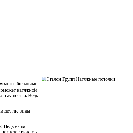
связано с большими
 поможет натяжной
за имущества. Ведь
ем другие виды
у! Ведь наша
аших клиентов, мы