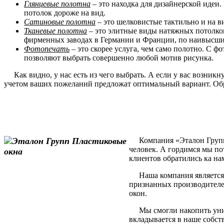
Глянцевые полотна
– это находка для дизайнерской идеи.
потолок дороже на вид.
Сатиновые полотна
– это шелковистые тактильно и на в
Тканевые полотна
– это элитные виды натяжных потолков
фирменных заводах в Германии и Франции, по наивысшим
Фотопечать
– это скорее услуга, чем само полотно. С 
позволяют выбрать совершенно любой мотив рисунка.
Как видно, у нас есть из чего выбрать. А если у вас возник
учетом ваших пожеланий предложат оптимальный вариант. Обр
Компания «Эталон Групп» 
человек. А гордимся мы по
клиентов обратились ка на
Наша компания является 
признанных производителе
окон.
Мы смогли накопить уника
вкладывается в наше собст