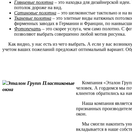
Глянцевые полотна
– это находка для дизайнерской идеи.
потолок дороже на вид.
Сатиновые полотна
– это шелковистые тактильно и на в
Тканевые полотна
– это элитные виды натяжных потолков
фирменных заводах в Германии и Франции, по наивысшим
Фотопечать
– это скорее услуга, чем само полотно. С 
позволяют выбрать совершенно любой мотив рисунка.
Как видно, у нас есть из чего выбрать. А если у вас возник
учетом ваших пожеланий предложат оптимальный вариант. Обр
Компания «Эталон Групп» 
человек. А гордимся мы по
клиентов обратились ка на
Наша компания является 
признанных производителе
окон.
Мы смогли накопить уника
вкладывается в наше собст