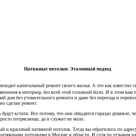
Натяжные потолки: Эталонный подход
приходит капитальный ремонт своего жилья. А это как известно 
менения в интерьер, без всей этой головной боли. И в этом вам
й дом без утомительного ремонта и даже без переезда и перево
но сделан ремонт.
удут кстати. Все потому, что они обходятся гораздо дешевле, ч
просто потрясающе, да и служит не мало.
й и красивый натяжной потолок. Тогда вы обратились по адрес
 натяжными потолками в Москве и области. И судя по отзывам н