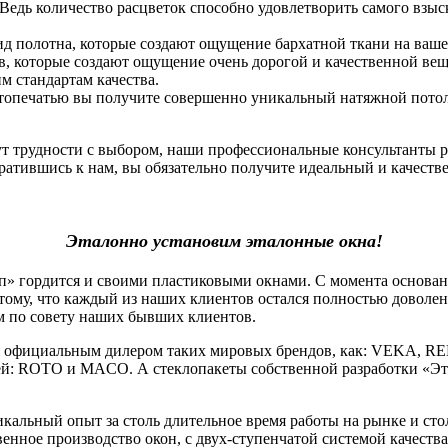
 Ведь количество расцветок способно удовлетворить самого взы
ид полотна, которые создают ощущение бархатной ткани на ваше
, которые создают ощущение очень дорогой и качественной вещи.
 стандартам качества.
фотопечатью вы получите совершенно уникальный натяжной потоло
нут трудности с выбором, наши профессиональные консультанты 
атившись к нам, вы обязательно получите идеальный и качеств
Эталонно установим эталонные окна!
гордится и своими пластиковыми окнами. С момента основания
тому, что каждый из наших клиентов остался полностью доволе
м по совету наших бывших клиентов.
официальным дилером таких мировых брендов, как: VEKA, RE
й: ROTO и MACO. А стеклопакеты собственной разработки «Эт
льный опыт за столь длительное время работы на рынке и стол
венное производство окон, с двух-ступенчатой системой качеств