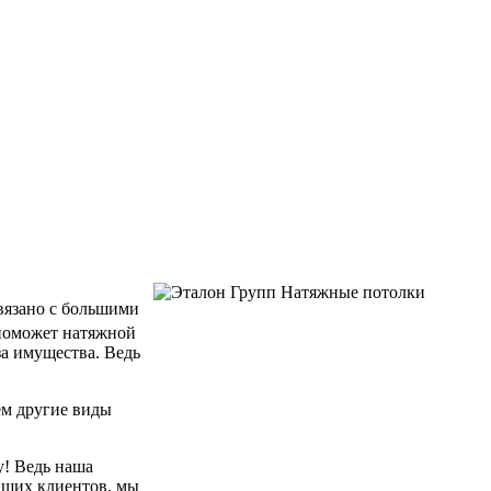
связано с большими
 поможет натяжной
за имущества. Ведь
ем другие виды
у! Ведь наша
аших клиентов, мы