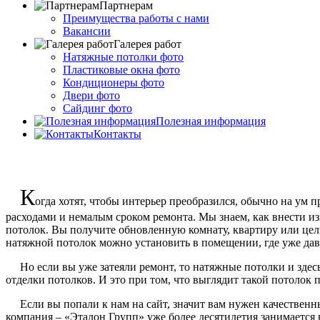
Партнерам
Преимущества работы с нами
Вакансии
Галерея работ
Натяжные потолки фото
Пластиковые окна фото
Кондиционеры фото
Двери фото
Сайдинг фото
Полезная информация
Контакты
К
огда хотят, чтобы интерьер преобразился, обычно на ум 
расходами и немалым сроком ремонта. Мы знаем, как внести из
потолок. Вы получите обновленную комнату, квартиру или целы
натяжной потолок можно установить в помещении, где уже дав
Но если вы уже затеяли ремонт, то натяжные потолки и здесь б
отделки потолков. И это при том, что выглядит такой потолок 
Если вы попали к нам на сайт, значит вам нужен качественны
компания – «Эталон Групп» уже более десятилетия занимается