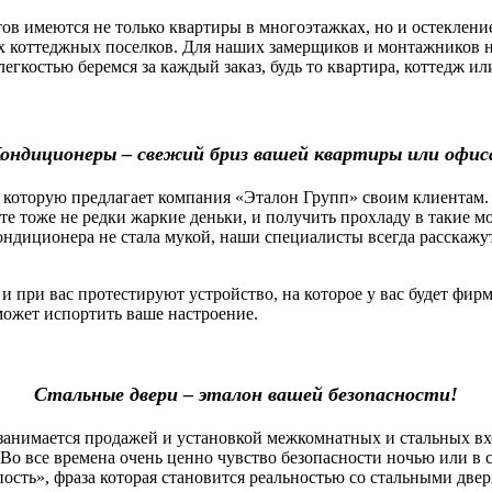
 имеются не только квартиры в многоэтажках, но и остекление
х коттеджных поселков. Для наших замерщиков и монтажников н
легкостью беремся за каждый заказ, будь то квартира, коттедж 
ондиционеры – свежий бриз вашей квартиры или офис
которую предлагает компания «Эталон Групп» своим клиентам.
оте тоже не редки жаркие деньки, и получить прохладу в такие 
ндиционера не стала мукой, наши специалисты всегда расскажу
ри вас протестируют устройство, на которое у вас будет фирм
сможет испортить ваше настроение.
Стальные двери – эталон вашей безопасности!
нимается продажей и установкой межкомнатных и стальных вх
Во все времена очень ценно чувство безопасности ночью или в 
пость», фраза которая становится реальностью со стальными две