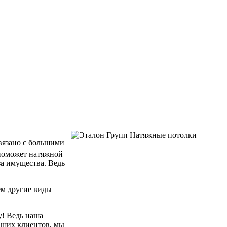
связано с большими
 поможет натяжной
за имущества. Ведь
ем другие виды
у! Ведь наша
аших клиентов, мы