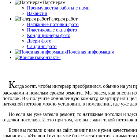
Партнерам
Преимущества работы с нами
Вакансии
Галерея работ
Натяжные потолки фото
Пластиковые окна фото
Кондиционеры фото
Двери фото
Сайдинг фото
Полезная информация
Контакты
К
огда хотят, чтобы интерьер преобразился, обычно на ум 
расходами и немалым сроком ремонта. Мы знаем, как внести из
потолок. Вы получите обновленную комнату, квартиру или целы
натяжной потолок можно установить в помещении, где уже дав
Но если вы уже затеяли ремонт, то натяжные потолки и здесь б
отделки потолков. И это при том, что выглядит такой потолок 
Если вы попали к нам на сайт, значит вам нужен качественны
компания – «Эталон Групп» уже более десятилетия занимается