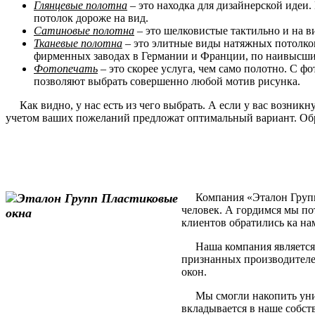
Глянцевые полотна
– это находка для дизайнерской идеи.
потолок дороже на вид.
Сатиновые полотна
– это шелковистые тактильно и на в
Тканевые полотна
– это элитные виды натяжных потолков
фирменных заводах в Германии и Франции, по наивысшим
Фотопечать
– это скорее услуга, чем само полотно. С 
позволяют выбрать совершенно любой мотив рисунка.
Как видно, у нас есть из чего выбрать. А если у вас возник
учетом ваших пожеланий предложат оптимальный вариант. Обр
Компания «Эталон Групп» 
человек. А гордимся мы по
клиентов обратились ка на
Наша компания является 
признанных производителе
окон.
Мы смогли накопить уника
вкладывается в наше собст