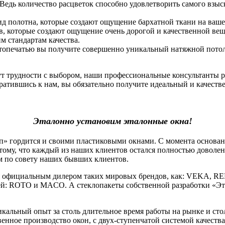
 Ведь количество расцветок способно удовлетворить самого взы
ид полотна, которые создают ощущение бархатной ткани на ваше
, которые создают ощущение очень дорогой и качественной вещи.
 стандартам качества.
фотопечатью вы получите совершенно уникальный натяжной потоло
нут трудности с выбором, наши профессиональные консультанты 
атившись к нам, вы обязательно получите идеальный и качеств
Эталонно установим эталонные окна!
гордится и своими пластиковыми окнами. С момента основания
тому, что каждый из наших клиентов остался полностью доволе
м по совету наших бывших клиентов.
официальным дилером таких мировых брендов, как: VEKA, RE
й: ROTO и MACO. А стеклопакеты собственной разработки «Эт
льный опыт за столь длительное время работы на рынке и стол
венное производство окон, с двух-ступенчатой системой качеств