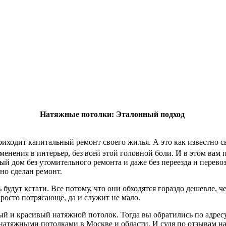
Натяжные потолки: Эталонный подход
приходит капитальный ремонт своего жилья. А это как известно 
менения в интерьер, без всей этой головной боли. И в этом вам
й дом без утомительного ремонта и даже без переезда и перево
но сделан ремонт.
удут кстати. Все потому, что они обходятся гораздо дешевле, ч
просто потрясающе, да и служит не мало.
й и красивый натяжной потолок. Тогда вы обратились по адрес
 натяжными потолками в Москве и области. И судя по отзывам н