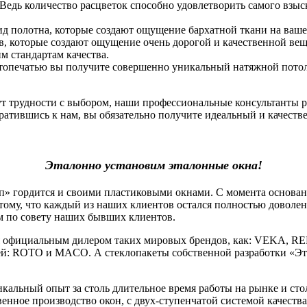
 Ведь количество расцветок способно удовлетворить самого взы
ид полотна, которые создают ощущение бархатной ткани на ваше
, которые создают ощущение очень дорогой и качественной вещи.
 стандартам качества.
фотопечатью вы получите совершенно уникальный натяжной потоло
нут трудности с выбором, наши профессиональные консультанты 
атившись к нам, вы обязательно получите идеальный и качеств
Эталонно установим эталонные окна!
гордится и своими пластиковыми окнами. С момента основания
тому, что каждый из наших клиентов остался полностью доволе
м по совету наших бывших клиентов.
официальным дилером таких мировых брендов, как: VEKA, RE
й: ROTO и MACO. А стеклопакеты собственной разработки «Эт
льный опыт за столь длительное время работы на рынке и стол
венное производство окон, с двух-ступенчатой системой качеств