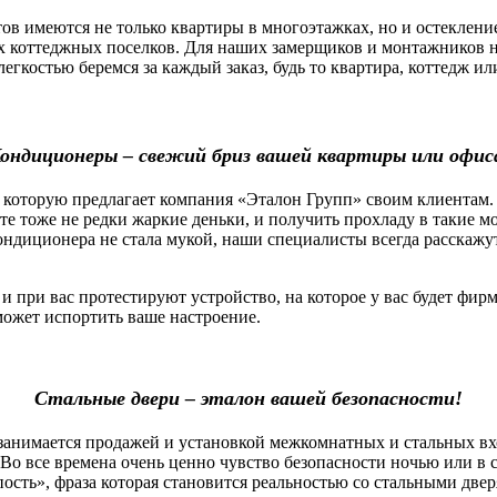
 имеются не только квартиры в многоэтажках, но и остекление
х коттеджных поселков. Для наших замерщиков и монтажников н
легкостью беремся за каждый заказ, будь то квартира, коттедж 
ондиционеры – свежий бриз вашей квартиры или офис
которую предлагает компания «Эталон Групп» своим клиентам.
оте тоже не редки жаркие деньки, и получить прохладу в такие 
ндиционера не стала мукой, наши специалисты всегда расскажу
ри вас протестируют устройство, на которое у вас будет фирм
сможет испортить ваше настроение.
Стальные двери – эталон вашей безопасности!
нимается продажей и установкой межкомнатных и стальных вх
Во все времена очень ценно чувство безопасности ночью или в 
пость», фраза которая становится реальностью со стальными две