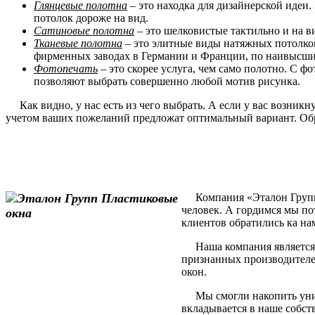
Глянцевые полотна
– это находка для дизайнерской идеи.
потолок дороже на вид.
Сатиновые полотна
– это шелковистые тактильно и на в
Тканевые полотна
– это элитные виды натяжных потолков
фирменных заводах в Германии и Франции, по наивысшим
Фотопечать
– это скорее услуга, чем само полотно. С 
позволяют выбрать совершенно любой мотив рисунка.
Как видно, у нас есть из чего выбрать. А если у вас возник
учетом ваших пожеланий предложат оптимальный вариант. Обр
Компания «Эталон Групп» 
человек. А гордимся мы по
клиентов обратились ка на
Наша компания является 
признанных производителе
окон.
Мы смогли накопить уника
вкладывается в наше собст