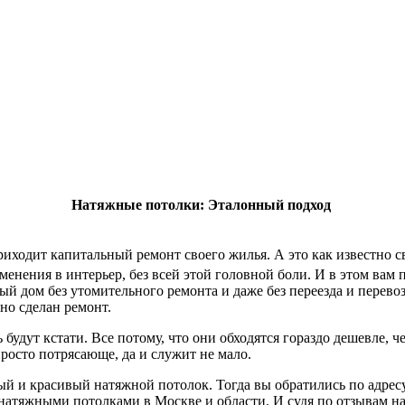
Натяжные потолки: Эталонный подход
приходит капитальный ремонт своего жилья. А это как известно 
менения в интерьер, без всей этой головной боли. И в этом вам
й дом без утомительного ремонта и даже без переезда и перево
но сделан ремонт.
удут кстати. Все потому, что они обходятся гораздо дешевле, ч
просто потрясающе, да и служит не мало.
й и красивый натяжной потолок. Тогда вы обратились по адрес
 натяжными потолками в Москве и области. И судя по отзывам н