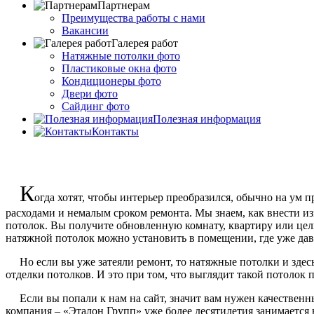
Партнерам
Преимущества работы с нами
Вакансии
Галерея работ
Натяжные потолки фото
Пластиковые окна фото
Кондиционеры фото
Двери фото
Сайдинг фото
Полезная информация
Контакты
К
огда хотят, чтобы интерьер преобразился, обычно на ум 
расходами и немалым сроком ремонта. Мы знаем, как внести из
потолок. Вы получите обновленную комнату, квартиру или целы
натяжной потолок можно установить в помещении, где уже дав
Но если вы уже затеяли ремонт, то натяжные потолки и здесь б
отделки потолков. И это при том, что выглядит такой потолок 
Если вы попали к нам на сайт, значит вам нужен качественны
компания – «Эталон Групп» уже более десятилетия занимается