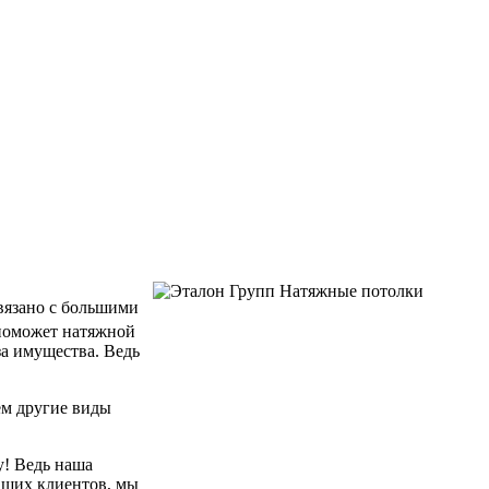
связано с большими
 поможет натяжной
за имущества. Ведь
ем другие виды
у! Ведь наша
аших клиентов, мы