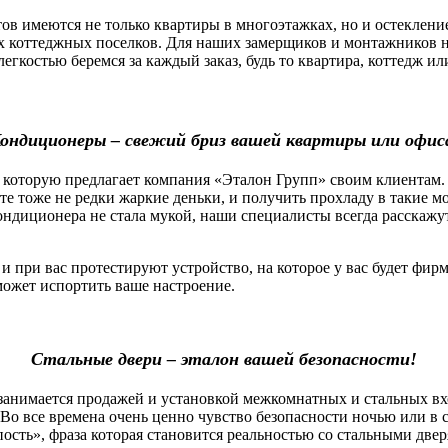
 имеются не только квартиры в многоэтажках, но и остекление
х коттеджных поселков. Для наших замерщиков и монтажников н
легкостью беремся за каждый заказ, будь то квартира, коттедж 
ондиционеры – свежий бриз вашей квартиры или офис
которую предлагает компания «Эталон Групп» своим клиентам.
оте тоже не редки жаркие деньки, и получить прохладу в такие 
ндиционера не стала мукой, наши специалисты всегда расскажу
ри вас протестируют устройство, на которое у вас будет фирм
сможет испортить ваше настроение.
Стальные двери – эталон вашей безопасности!
нимается продажей и установкой межкомнатных и стальных вх
Во все времена очень ценно чувство безопасности ночью или в 
пость», фраза которая становится реальностью со стальными две