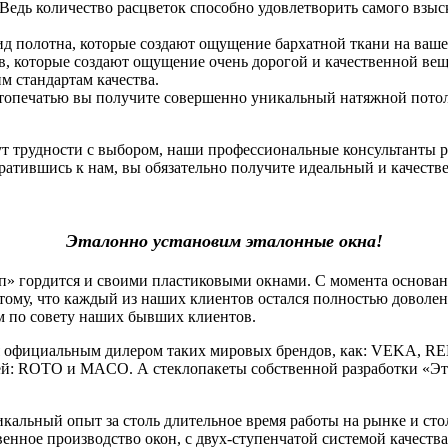
 Ведь количество расцветок способно удовлетворить самого взы
ид полотна, которые создают ощущение бархатной ткани на ваше
, которые создают ощущение очень дорогой и качественной вещи.
 стандартам качества.
фотопечатью вы получите совершенно уникальный натяжной потоло
нут трудности с выбором, наши профессиональные консультанты 
атившись к нам, вы обязательно получите идеальный и качеств
Эталонно установим эталонные окна!
гордится и своими пластиковыми окнами. С момента основания
тому, что каждый из наших клиентов остался полностью доволе
м по совету наших бывших клиентов.
официальным дилером таких мировых брендов, как: VEKA, RE
й: ROTO и MACO. А стеклопакеты собственной разработки «Эт
льный опыт за столь длительное время работы на рынке и стол
венное производство окон, с двух-ступенчатой системой качеств