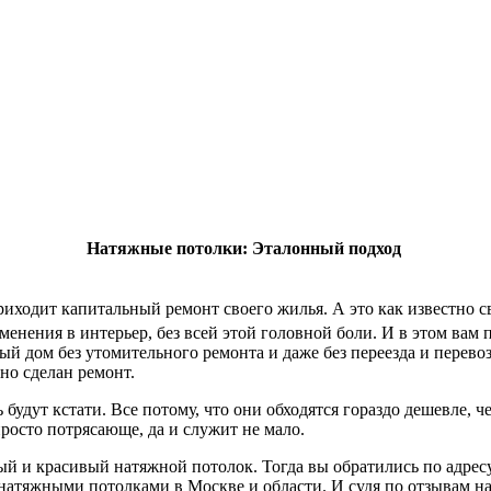
Натяжные потолки: Эталонный подход
приходит капитальный ремонт своего жилья. А это как известно 
менения в интерьер, без всей этой головной боли. И в этом вам
й дом без утомительного ремонта и даже без переезда и перево
но сделан ремонт.
удут кстати. Все потому, что они обходятся гораздо дешевле, ч
просто потрясающе, да и служит не мало.
й и красивый натяжной потолок. Тогда вы обратились по адрес
 натяжными потолками в Москве и области. И судя по отзывам н