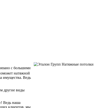
связано с большими
 поможет натяжной
за имущества. Ведь
ем другие виды
у! Ведь наша
аших клиентов, мы