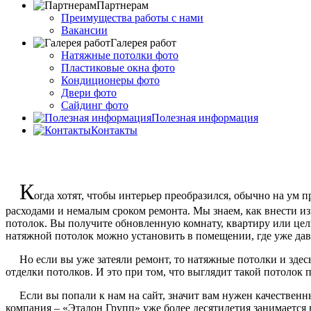
Партнерам
Преимущества работы с нами
Вакансии
Галерея работ
Натяжные потолки фото
Пластиковые окна фото
Кондиционеры фото
Двери фото
Сайдинг фото
Полезная информация
Контакты
К
огда хотят, чтобы интерьер преобразился, обычно на ум 
расходами и немалым сроком ремонта. Мы знаем, как внести из
потолок. Вы получите обновленную комнату, квартиру или целы
натяжной потолок можно установить в помещении, где уже дав
Но если вы уже затеяли ремонт, то натяжные потолки и здесь б
отделки потолков. И это при том, что выглядит такой потолок 
Если вы попали к нам на сайт, значит вам нужен качественны
компания – «Эталон Групп» уже более десятилетия занимается