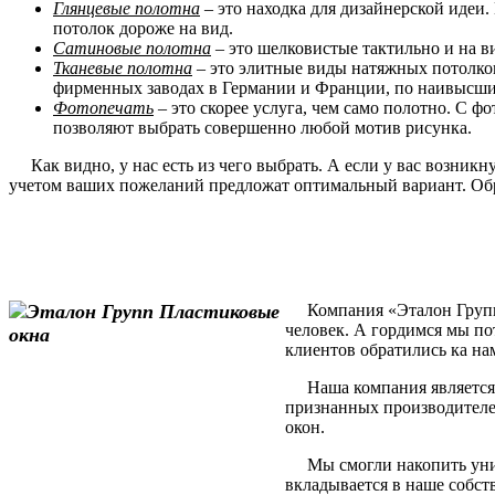
Глянцевые полотна
– это находка для дизайнерской идеи.
потолок дороже на вид.
Сатиновые полотна
– это шелковистые тактильно и на в
Тканевые полотна
– это элитные виды натяжных потолков
фирменных заводах в Германии и Франции, по наивысшим
Фотопечать
– это скорее услуга, чем само полотно. С 
позволяют выбрать совершенно любой мотив рисунка.
Как видно, у нас есть из чего выбрать. А если у вас возник
учетом ваших пожеланий предложат оптимальный вариант. Обр
Компания «Эталон Групп» 
человек. А гордимся мы по
клиентов обратились ка на
Наша компания является 
признанных производителе
окон.
Мы смогли накопить уника
вкладывается в наше собст