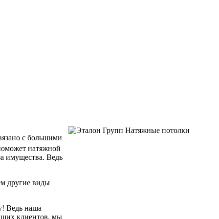
связано с большими
 поможет натяжной
за имущества. Ведь
ем другие виды
у! Ведь наша
аших клиентов, мы