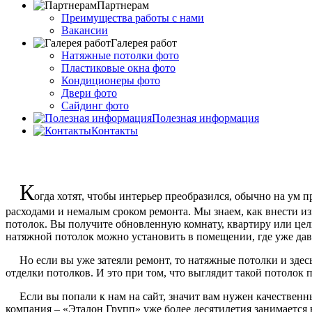
Партнерам
Преимущества работы с нами
Вакансии
Галерея работ
Натяжные потолки фото
Пластиковые окна фото
Кондиционеры фото
Двери фото
Сайдинг фото
Полезная информация
Контакты
К
огда хотят, чтобы интерьер преобразился, обычно на ум 
расходами и немалым сроком ремонта. Мы знаем, как внести из
потолок. Вы получите обновленную комнату, квартиру или целы
натяжной потолок можно установить в помещении, где уже дав
Но если вы уже затеяли ремонт, то натяжные потолки и здесь б
отделки потолков. И это при том, что выглядит такой потолок 
Если вы попали к нам на сайт, значит вам нужен качественны
компания – «Эталон Групп» уже более десятилетия занимается