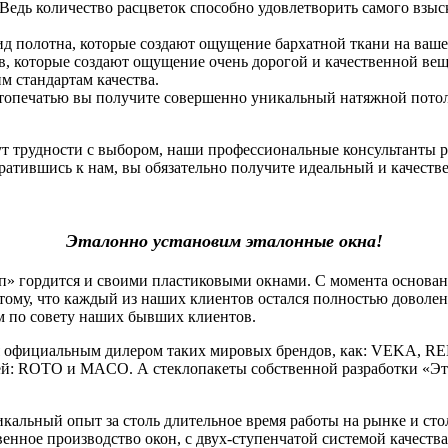
 Ведь количество расцветок способно удовлетворить самого взы
ид полотна, которые создают ощущение бархатной ткани на ваше
, которые создают ощущение очень дорогой и качественной вещи.
 стандартам качества.
фотопечатью вы получите совершенно уникальный натяжной потоло
нут трудности с выбором, наши профессиональные консультанты 
атившись к нам, вы обязательно получите идеальный и качеств
Эталонно установим эталонные окна!
гордится и своими пластиковыми окнами. С момента основания
тому, что каждый из наших клиентов остался полностью доволе
м по совету наших бывших клиентов.
официальным дилером таких мировых брендов, как: VEKA, RE
й: ROTO и MACO. А стеклопакеты собственной разработки «Эт
льный опыт за столь длительное время работы на рынке и стол
венное производство окон, с двух-ступенчатой системой качеств