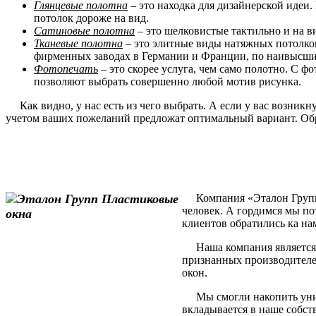
Глянцевые полотна
– это находка для дизайнерской идеи.
потолок дороже на вид.
Сатиновые полотна
– это шелковистые тактильно и на в
Тканевые полотна
– это элитные виды натяжных потолков
фирменных заводах в Германии и Франции, по наивысшим
Фотопечать
– это скорее услуга, чем само полотно. С 
позволяют выбрать совершенно любой мотив рисунка.
Как видно, у нас есть из чего выбрать. А если у вас возник
учетом ваших пожеланий предложат оптимальный вариант. Обр
Компания «Эталон Групп» 
человек. А гордимся мы по
клиентов обратились ка на
Наша компания является 
признанных производителе
окон.
Мы смогли накопить уника
вкладывается в наше собст