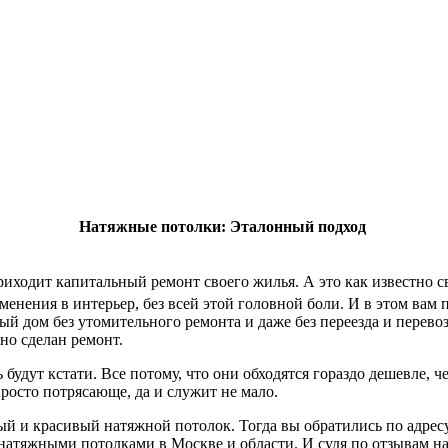
Натяжные потолки: Эталонный подход
приходит капитальный ремонт своего жилья. А это как известно 
менения в интерьер, без всей этой головной боли. И в этом вам
й дом без утомительного ремонта и даже без переезда и перево
но сделан ремонт.
удут кстати. Все потому, что они обходятся гораздо дешевле, ч
просто потрясающе, да и служит не мало.
й и красивый натяжной потолок. Тогда вы обратились по адрес
 натяжными потолками в Москве и области. И судя по отзывам н