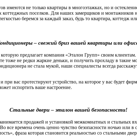
 имеются не только квартиры в многоэтажках, но и остекление
х коттеджных поселков. Для наших замерщиков и монтажников н
легкостью беремся за каждый заказ, будь то квартира, коттедж 
ондиционеры – свежий бриз вашей квартиры или офис
которую предлагает компания «Эталон Групп» своим клиентам.
оте тоже не редки жаркие деньки, и получить прохладу в такие 
ндиционера не стала мукой, наши специалисты всегда расскажу
ри вас протестируют устройство, на которое у вас будет фирм
сможет испортить ваше настроение.
Стальные двери – эталон вашей безопасности!
нимается продажей и установкой межкомнатных и стальных вх
Во все времена очень ценно чувство безопасности ночью или в 
пость», фраза которая становится реальностью со стальными две