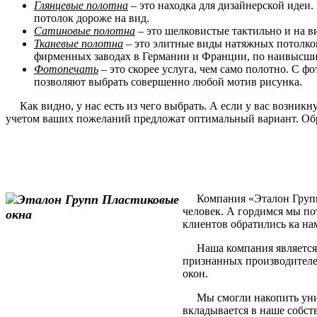
Глянцевые полотна
– это находка для дизайнерской идеи.
потолок дороже на вид.
Сатиновые полотна
– это шелковистые тактильно и на в
Тканевые полотна
– это элитные виды натяжных потолков
фирменных заводах в Германии и Франции, по наивысшим
Фотопечать
– это скорее услуга, чем само полотно. С 
позволяют выбрать совершенно любой мотив рисунка.
Как видно, у нас есть из чего выбрать. А если у вас возник
учетом ваших пожеланий предложат оптимальный вариант. Обр
Компания «Эталон Групп» 
человек. А гордимся мы по
клиентов обратились ка на
Наша компания является 
признанных производителе
окон.
Мы смогли накопить уника
вкладывается в наше собст