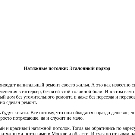
Натяжные потолки: Эталонный подход
приходит капитальный ремонт своего жилья. А это как известно 
менения в интерьер, без всей этой головной боли. И в этом вам
й дом без утомительного ремонта и даже без переезда и перево
но сделан ремонт.
удут кстати. Все потому, что они обходятся гораздо дешевле, ч
просто потрясающе, да и служит не мало.
й и красивый натяжной потолок. Тогда вы обратились по адрес
 натяжными потолками в Москве и области. И судя по отзывам н