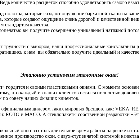
 Ведь количество расцветок способно удовлетворить самого взы
ид полотна, которые создают ощущение бархатной ткани на ваше
, которые создают ощущение очень дорогой и качественной вещи.
 стандартам качества.
фотопечатью вы получите совершенно уникальный натяжной потоло
нут трудности с выбором, наши профессиональные консультанты 
атившись к нам, вы обязательно получите идеальный и качеств
Эталонно установим эталонные окна!
гордится и своими пластиковыми окнами. С момента основания
тому, что каждый из наших клиентов остался полностью доволе
м по совету наших бывших клиентов.
официальным дилером таких мировых брендов, как: VEKA, RE
й: ROTO и MACO. А стеклопакеты собственной разработки «Эт
льный опыт за столь длительное время работы на рынке и стол
венное производство окон, с двух-ступенчатой системой качеств