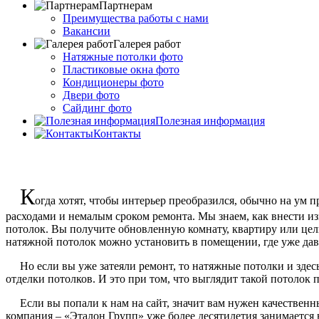
Партнерам
Преимущества работы с нами
Вакансии
Галерея работ
Натяжные потолки фото
Пластиковые окна фото
Кондиционеры фото
Двери фото
Сайдинг фото
Полезная информация
Контакты
К
огда хотят, чтобы интерьер преобразился, обычно на ум 
расходами и немалым сроком ремонта. Мы знаем, как внести из
потолок. Вы получите обновленную комнату, квартиру или целы
натяжной потолок можно установить в помещении, где уже дав
Но если вы уже затеяли ремонт, то натяжные потолки и здесь б
отделки потолков. И это при том, что выглядит такой потолок 
Если вы попали к нам на сайт, значит вам нужен качественны
компания – «Эталон Групп» уже более десятилетия занимается