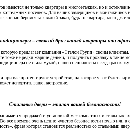
 имеются не только квартиры в многоэтажках, но и остекление
х коттеджных поселков. Для наших замерщиков и монтажников н
легкостью беремся за каждый заказ, будь то квартира, коттедж 
ондиционеры – свежий бриз вашей квартиры или офис
которую предлагает компания «Эталон Групп» своим клиентам.
оте тоже не редки жаркие деньки, и получить прохладу в такие 
ндиционера не стала мукой, наши специалисты всегда расскажу
ри вас протестируют устройство, на которое у вас будет фирм
сможет испортить ваше настроение.
Стальные двери – эталон вашей безопасности!
нимается продажей и установкой межкомнатных и стальных вх
Во все времена очень ценно чувство безопасности ночью или в 
пость», фраза которая становится реальностью со стальными две