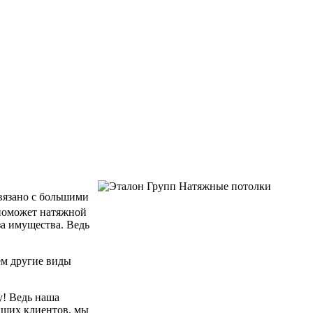
связано с большими
 поможет натяжной
за имущества. Ведь
ем другие виды
у! Ведь наша
аших клиентов, мы