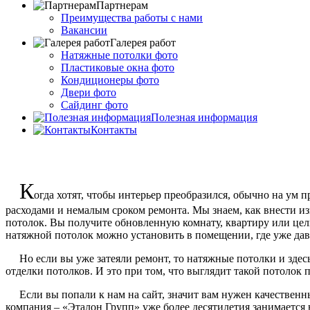
Партнерам
Преимущества работы с нами
Вакансии
Галерея работ
Натяжные потолки фото
Пластиковые окна фото
Кондиционеры фото
Двери фото
Сайдинг фото
Полезная информация
Контакты
К
огда хотят, чтобы интерьер преобразился, обычно на ум 
расходами и немалым сроком ремонта. Мы знаем, как внести из
потолок. Вы получите обновленную комнату, квартиру или целы
натяжной потолок можно установить в помещении, где уже дав
Но если вы уже затеяли ремонт, то натяжные потолки и здесь б
отделки потолков. И это при том, что выглядит такой потолок 
Если вы попали к нам на сайт, значит вам нужен качественны
компания – «Эталон Групп» уже более десятилетия занимается