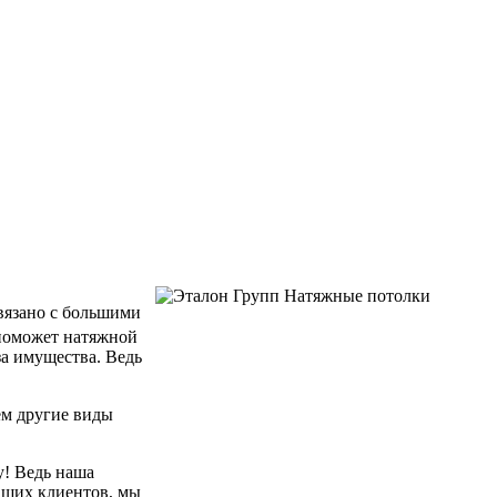
связано с большими
 поможет натяжной
за имущества. Ведь
ем другие виды
у! Ведь наша
аших клиентов, мы