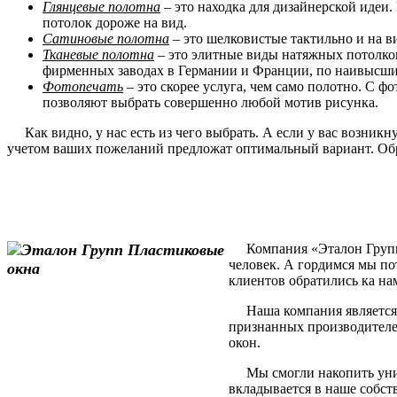
Глянцевые полотна
– это находка для дизайнерской идеи.
потолок дороже на вид.
Сатиновые полотна
– это шелковистые тактильно и на в
Тканевые полотна
– это элитные виды натяжных потолков
фирменных заводах в Германии и Франции, по наивысшим
Фотопечать
– это скорее услуга, чем само полотно. С 
позволяют выбрать совершенно любой мотив рисунка.
Как видно, у нас есть из чего выбрать. А если у вас возник
учетом ваших пожеланий предложат оптимальный вариант. Обр
Компания «Эталон Групп» 
человек. А гордимся мы по
клиентов обратились ка на
Наша компания является 
признанных производителе
окон.
Мы смогли накопить уника
вкладывается в наше собст