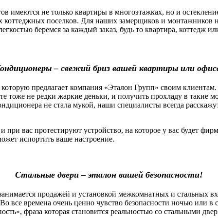
 имеются не только квартиры в многоэтажках, но и остекление
х коттеджных поселков. Для наших замерщиков и монтажников н
легкостью беремся за каждый заказ, будь то квартира, коттедж 
ондиционеры – свежий бриз вашей квартиры или офис
которую предлагает компания «Эталон Групп» своим клиентам.
оте тоже не редки жаркие деньки, и получить прохладу в такие 
ндиционера не стала мукой, наши специалисты всегда расскажу
ри вас протестируют устройство, на которое у вас будет фирм
сможет испортить ваше настроение.
Стальные двери – эталон вашей безопасности!
нимается продажей и установкой межкомнатных и стальных вх
Во все времена очень ценно чувство безопасности ночью или в 
пость», фраза которая становится реальностью со стальными две