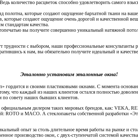
 Ведь количество расцветок способно удовлетворить самого взы
ид полотна, которые создают ощущение бархатной ткани на ваше
, которые создают ощущение очень дорогой и качественной вещи.
 стандартам качества.
фотопечатью вы получите совершенно уникальный натяжной потоло
нут трудности с выбором, наши профессиональные консультанты 
атившись к нам, вы обязательно получите идеальный и качеств
Эталонно установим эталонные окна!
гордится и своими пластиковыми окнами. С момента основания
тому, что каждый из наших клиентов остался полностью доволе
м по совету наших бывших клиентов.
официальным дилером таких мировых брендов, как: VEKA, RE
й: ROTO и MACO. А стеклопакеты собственной разработки «Эт
льный опыт за столь длительное время работы на рынке и стол
венное производство окон, с двух-ступенчатой системой качеств