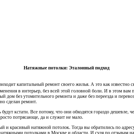
Натяжные потолки: Эталонный подход
приходит капитальный ремонт своего жилья. А это как известно 
менения в интерьер, без всей этой головной боли. И в этом вам
й дом без утомительного ремонта и даже без переезда и перево
но сделан ремонт.
удут кстати. Все потому, что они обходятся гораздо дешевле, ч
просто потрясающе, да и служит не мало.
й и красивый натяжной потолок. Тогда вы обратились по адрес
 натяжными потолками в Москве и области. И судя по отзывам н