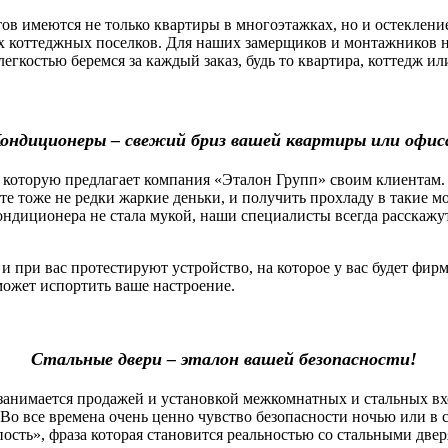
 имеются не только квартиры в многоэтажках, но и остекление
х коттеджных поселков. Для наших замерщиков и монтажников н
легкостью беремся за каждый заказ, будь то квартира, коттедж 
ондиционеры – свежий бриз вашей квартиры или офис
которую предлагает компания «Эталон Групп» своим клиентам.
оте тоже не редки жаркие деньки, и получить прохладу в такие 
ндиционера не стала мукой, наши специалисты всегда расскажу
ри вас протестируют устройство, на которое у вас будет фирм
сможет испортить ваше настроение.
Стальные двери – эталон вашей безопасности!
нимается продажей и установкой межкомнатных и стальных вх
Во все времена очень ценно чувство безопасности ночью или в 
пость», фраза которая становится реальностью со стальными две