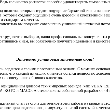
 Ведь количество расцветок способно удовлетворить самого взы
ид полотна, которые создают ощущение бархатной ткани на ваше
, которые создают ощущение очень дорогой и качественной вещи.
 стандартам качества.
фотопечатью вы получите совершенно уникальный натяжной потоло
нут трудности с выбором, наши профессиональные консультанты 
атившись к нам, вы обязательно получите идеальный и качеств
Эталонно установим эталонные окна!
гордится и своими пластиковыми окнами. С момента основания
тому, что каждый из наших клиентов остался полностью доволе
м по совету наших бывших клиентов.
официальным дилером таких мировых брендов, как: VEKA, RE
й: ROTO и MACO. А стеклопакеты собственной разработки «Эт
льный опыт за столь длительное время работы на рынке и стол
венное производство окон, с двух-ступенчатой системой качеств