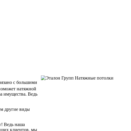
связано с большими
 поможет натяжной
за имущества. Ведь
ем другие виды
у! Ведь наша
аших клиентов, мы