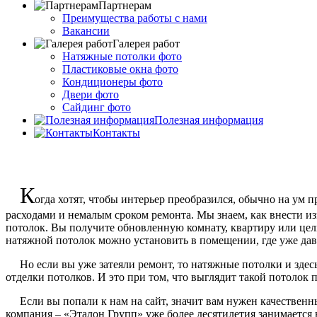
Партнерам
Преимущества работы с нами
Вакансии
Галерея работ
Натяжные потолки фото
Пластиковые окна фото
Кондиционеры фото
Двери фото
Сайдинг фото
Полезная информация
Контакты
К
огда хотят, чтобы интерьер преобразился, обычно на ум 
расходами и немалым сроком ремонта. Мы знаем, как внести из
потолок. Вы получите обновленную комнату, квартиру или целы
натяжной потолок можно установить в помещении, где уже дав
Но если вы уже затеяли ремонт, то натяжные потолки и здесь б
отделки потолков. И это при том, что выглядит такой потолок 
Если вы попали к нам на сайт, значит вам нужен качественны
компания – «Эталон Групп» уже более десятилетия занимается