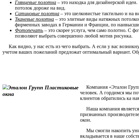
Глянцевые полотна
– это находка для дизайнерской идеи.
потолок дороже на вид.
Сатиновые полотна
– это шелковистые тактильно и на в
Тканевые полотна
– это элитные виды натяжных потолков
фирменных заводах в Германии и Франции, по наивысшим
Фотопечать
– это скорее услуга, чем само полотно. С 
позволяют выбрать совершенно любой мотив рисунка.
Как видно, у нас есть из чего выбрать. А если у вас возник
учетом ваших пожеланий предложат оптимальный вариант. Обр
Компания «Эталон Групп» 
человек. А гордимся мы по
клиентов обратились ка на
Наша компания является 
признанных производителе
окон.
Мы смогли накопить уника
вкладывается в наше собст