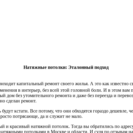
Натяжные потолки: Эталонный подход
приходит капитальный ремонт своего жилья. А это как известно 
менения в интерьер, без всей этой головной боли. И в этом вам
й дом без утомительного ремонта и даже без переезда и перево
но сделан ремонт.
удут кстати. Все потому, что они обходятся гораздо дешевле, ч
просто потрясающе, да и служит не мало.
й и красивый натяжной потолок. Тогда вы обратились по адрес
 натяжными потолками в Москве и области. И судя по отзывам н