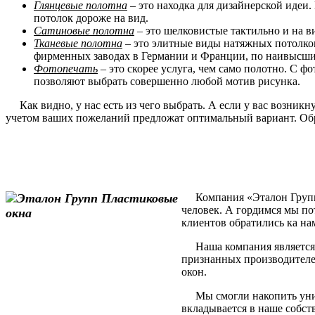
Глянцевые полотна
– это находка для дизайнерской идеи.
потолок дороже на вид.
Сатиновые полотна
– это шелковистые тактильно и на в
Тканевые полотна
– это элитные виды натяжных потолков
фирменных заводах в Германии и Франции, по наивысшим
Фотопечать
– это скорее услуга, чем само полотно. С 
позволяют выбрать совершенно любой мотив рисунка.
Как видно, у нас есть из чего выбрать. А если у вас возник
учетом ваших пожеланий предложат оптимальный вариант. Обр
Компания «Эталон Групп» 
человек. А гордимся мы по
клиентов обратились ка на
Наша компания является 
признанных производителе
окон.
Мы смогли накопить уника
вкладывается в наше собст