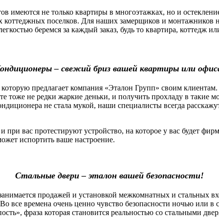
 имеются не только квартиры в многоэтажках, но и остекление
х коттеджных поселков. Для наших замерщиков и монтажников н
легкостью беремся за каждый заказ, будь то квартира, коттедж 
ондиционеры – свежий бриз вашей квартиры или офис
которую предлагает компания «Эталон Групп» своим клиентам.
оте тоже не редки жаркие деньки, и получить прохладу в такие 
ндиционера не стала мукой, наши специалисты всегда расскажу
ри вас протестируют устройство, на которое у вас будет фирм
сможет испортить ваше настроение.
Стальные двери – эталон вашей безопасности!
нимается продажей и установкой межкомнатных и стальных вх
Во все времена очень ценно чувство безопасности ночью или в 
пость», фраза которая становится реальностью со стальными две