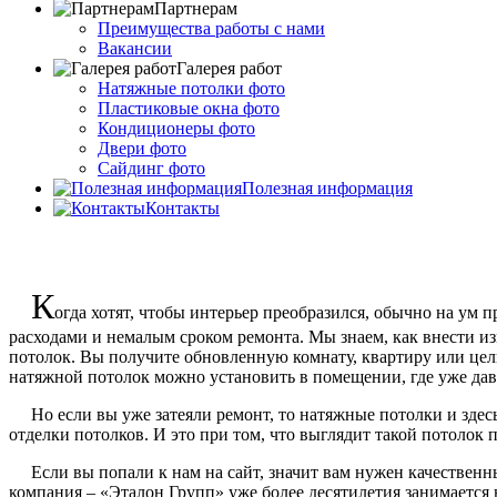
Партнерам
Преимущества работы с нами
Вакансии
Галерея работ
Натяжные потолки фото
Пластиковые окна фото
Кондиционеры фото
Двери фото
Сайдинг фото
Полезная информация
Контакты
К
огда хотят, чтобы интерьер преобразился, обычно на ум 
расходами и немалым сроком ремонта. Мы знаем, как внести из
потолок. Вы получите обновленную комнату, квартиру или целы
натяжной потолок можно установить в помещении, где уже дав
Но если вы уже затеяли ремонт, то натяжные потолки и здесь б
отделки потолков. И это при том, что выглядит такой потолок 
Если вы попали к нам на сайт, значит вам нужен качественны
компания – «Эталон Групп» уже более десятилетия занимается