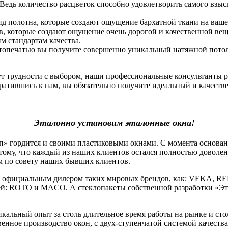
 Ведь количество расцветок способно удовлетворить самого взы
ид полотна, которые создают ощущение бархатной ткани на ваше
, которые создают ощущение очень дорогой и качественной вещи.
 стандартам качества.
фотопечатью вы получите совершенно уникальный натяжной потоло
нут трудности с выбором, наши профессиональные консультанты 
атившись к нам, вы обязательно получите идеальный и качеств
Эталонно установим эталонные окна!
гордится и своими пластиковыми окнами. С момента основания
тому, что каждый из наших клиентов остался полностью доволе
м по совету наших бывших клиентов.
официальным дилером таких мировых брендов, как: VEKA, RE
й: ROTO и MACO. А стеклопакеты собственной разработки «Эт
льный опыт за столь длительное время работы на рынке и стол
венное производство окон, с двух-ступенчатой системой качеств