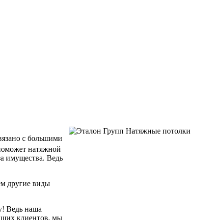
связано с большими
 поможет натяжной
за имущества. Ведь
ем другие виды
у! Ведь наша
аших клиентов, мы