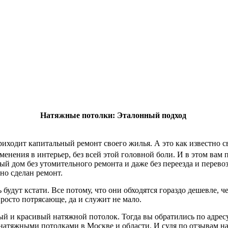
Натяжные потолки: Эталонный подход
приходит капитальный ремонт своего жилья. А это как известно 
менения в интерьер, без всей этой головной боли. И в этом вам
й дом без утомительного ремонта и даже без переезда и перево
но сделан ремонт.
удут кстати. Все потому, что они обходятся гораздо дешевле, ч
просто потрясающе, да и служит не мало.
й и красивый натяжной потолок. Тогда вы обратились по адрес
 натяжными потолками в Москве и области. И судя по отзывам н