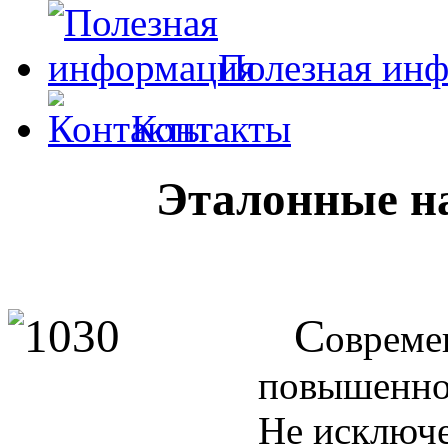
Полезная ин
Контакты
Эталонные н
С
овреме
повышенное
Не исключе